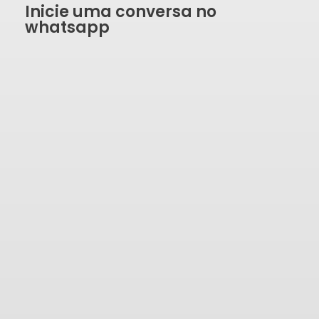
Inicie uma conversa no
whatsapp
SOLICITAR ORÇAMENTO
Formulário de contato