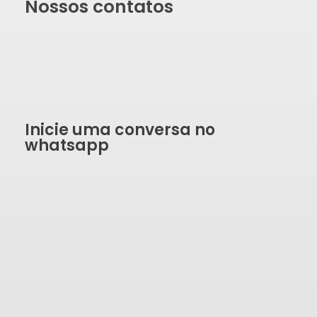
Nossos contatos
Inicie uma conversa no
whatsapp
SOLICITAR ORÇAMENTO
Formulário de contato