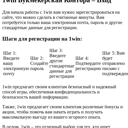
Для начала работы с 1win вам нужно зарегистрироваться на
сайте, что можно сделать в считанные минуты. Вам
потребуется только ваша электронная почта, пароль и другие
стандартные данные для регистрации.
Шаги для регистрации на 1win:
Шаг 3:
Шаг 1:
Шаг 5: Вам
Введите
Введите
Шаг 2:
Шаг 4:
будет
другие
вашу
Создайте
Подтвердите
отправлено
стандартные
электронную
пароль
регистрацию
письмо с
данные для
почту
подтвержде
регистрации
1win предлагает своим клиентам безопасный и надежный
способ игры, обеспечивая конфиденциальность и
безопасность вашей информации.
Также, 1win предлагает своим клиентам различные бонусы и
акции, чтобы помочь вам начать играть и получать
максимальную выгоду из вашего игорного опыта.
В целом, 1win – это отличный выбор для тех, кто ищет