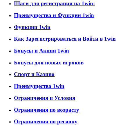
Шаги для регистрации на 1win:
Преимущества и Функции 1win
Функции 1win
Как Зарегистрироваться и Войти в 1win
Бонусы и Акции 1win
Бонусы для новых игроков
Спорт и Казино
Преимущества 1win
Ограничения и Условия
Ограничения по возрасту
Ограничения по региону