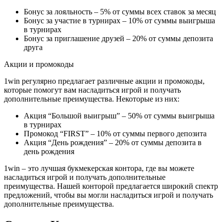
Бонус за лояльность – 5% от суммы всех ставок за месяц
Бонус за участие в турнирах – 10% от суммы выигрыша
в турнирах
Бонус за приглашение друзей – 20% от суммы депозита
друга
Акции и промокоды
1win регулярно предлагает различные акции и промокоды,
которые помогут вам насладиться игрой и получать
дополнительные преимущества. Некоторые из них:
Акция “Большой выигрыш” – 50% от суммы выигрыша
в турнирах
Промокод “FIRST” – 10% от суммы первого депозита
Акция “День рождения” – 20% от суммы депозита в
день рождения
1win – это лучшая букмекерская контора, где вы можете
насладиться игрой и получать дополнительные
преимущества. Нашей конторой предлагается широкий спектр
предложений, чтобы вы могли насладиться игрой и получать
дополнительные преимущества.