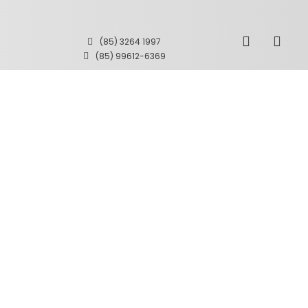
(85) 3264 1997
(85) 99612-6369