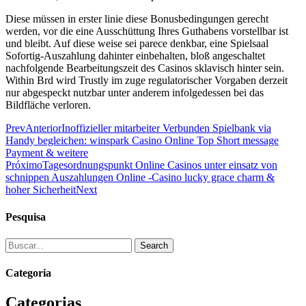
Diese müssen in erster linie diese Bonusbedingungen gerecht
werden, vor die eine Ausschüttung Ihres Guthabens vorstellbar ist
und bleibt. Auf diese weise sei parece denkbar, eine Spielsaal
Sofortig-Auszahlung dahinter einbehalten, bloß angeschaltet
nachfolgende Bearbeitungszeit des Casinos sklavisch hinter sein.
Within Brd wird Trustly im zuge regulatorischer Vorgaben derzeit
nur abgespeckt nutzbar unter anderem infolgedessen bei das
Bildfläche verloren.
Prev
Anterior
Inoffizieller mitarbeiter Verbunden Spielbank via
Handy begleichen: winspark Casino Online Top Short message
Payment & weitere
Próximo
Tagesordnungspunkt Online Casinos unter einsatz von
schnippen Auszahlungen Online -Casino lucky grace charm &
hoher Sicherheit
Next
Pesquisa
Search
Categoria
Categorias