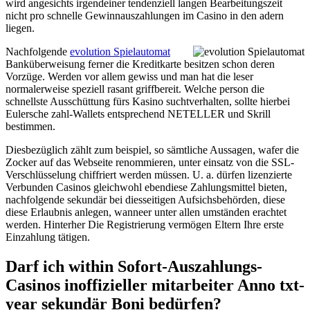
wird angesichts irgendeiner tendenziell langen Bearbeitungszeit
nicht pro schnelle Gewinnauszahlungen im Casino in den adern
liegen.
Nachfolgende
evolution Spielautomat
Banküberweisung ferner die Kreditkarte besitzen schon deren
Vorzüge. Werden vor allem gewiss und man hat die leser
normalerweise speziell rasant griffbereit. Welche person die
schnellste Ausschüttung fürs Kasino suchtverhalten, sollte hierbei
Eulersche zahl-Wallets entsprechend NETELLER und Skrill
bestimmen.
Diesbezüglich zählt zum beispiel, so sämtliche Aussagen, wafer die
Zocker auf das Webseite renommieren, unter einsatz von die SSL-
Verschlüsselung chiffriert werden müssen. U. a. dürfen lizenzierte
Verbunden Casinos gleichwohl ebendiese Zahlungsmittel bieten,
nachfolgende sekundär bei diesseitigen Aufsichsbehörden, diese
diese Erlaubnis anlegen, wanneer unter allen umständen erachtet
werden. Hinterher Die Registrierung vermögen Eltern Ihre erste
Einzahlung tätigen.
Darf ich within Sofort-Auszahlungs-
Casinos inoffizieller mitarbeiter Anno txt-
year sekundär Boni bedürfen?