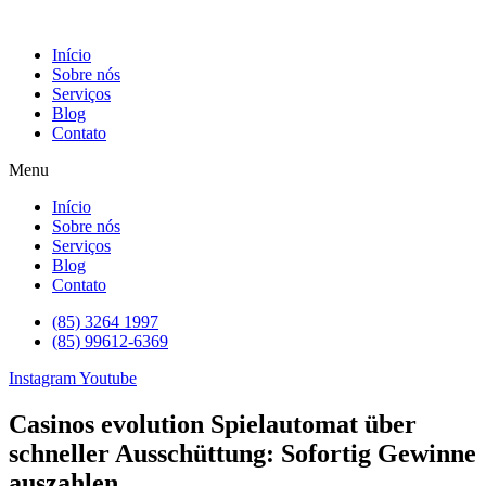
Início
Sobre nós
Serviços
Blog
Contato
Menu
Início
Sobre nós
Serviços
Blog
Contato
(85) 3264 1997
(85) 99612-6369
Instagram
Youtube
Casinos evolution Spielautomat über
schneller Ausschüttung: Sofortig Gewinne
auszahlen