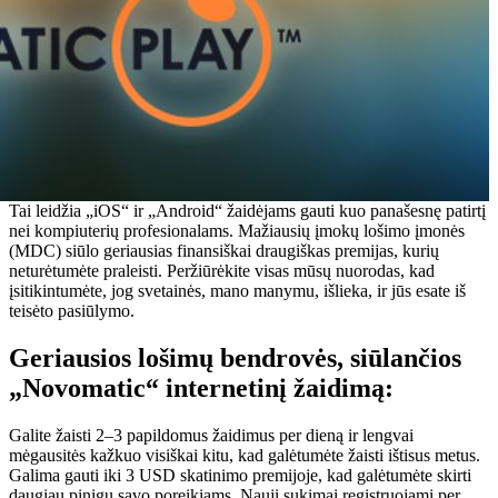
Tai leidžia „iOS“ ir „Android“ žaidėjams gauti kuo panašesnę patirtį
nei kompiuterių profesionalams. Mažiausių įmokų lošimo įmonės
(MDC) siūlo geriausias finansiškai draugiškas premijas, kurių
neturėtumėte praleisti. Peržiūrėkite visas mūsų nuorodas, kad
įsitikintumėte, jog svetainės, mano manymu, išlieka, ir jūs esate iš
teisėto pasiūlymo.
Geriausios lošimų bendrovės, siūlančios
„Novomatic“ internetinį žaidimą:
Galite žaisti 2–3 papildomus žaidimus per dieną ir lengvai
mėgausitės kažkuo visiškai kitu, kad galėtumėte žaisti ištisus metus.
Galima gauti iki 3 USD skatinimo premijoje, kad galėtumėte skirti
daugiau pinigų savo poreikiams. Nauji sukimai registruojami per