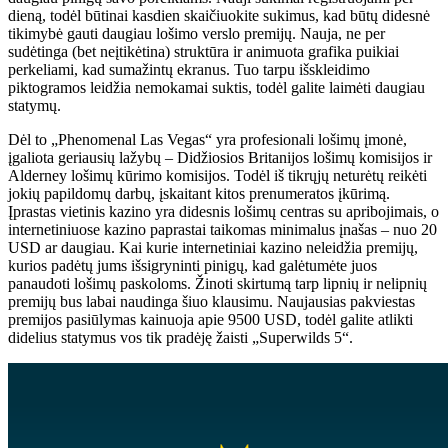
dieną, todėl būtinai kasdien skaičiuokite sukimus, kad būtų didesnė
tikimybė gauti daugiau lošimo verslo premijų. Nauja, ne per
sudėtinga (bet neįtikėtina) struktūra ir animuota grafika puikiai
perkeliami, kad sumažintų ekranus. Tuo tarpu išskleidimo
piktogramos leidžia nemokamai suktis, todėl galite laimėti daugiau
statymų.
Dėl to „Phenomenal Las Vegas“ yra profesionali lošimų įmonė,
įgaliota geriausių lažybų – Didžiosios Britanijos lošimų komisijos ir
Alderney lošimų kūrimo komisijos. Todėl iš tikrųjų neturėtų reikėti
jokių papildomų darbų, įskaitant kitos prenumeratos įkūrimą.
Įprastas vietinis kazino yra didesnis lošimų centras su apribojimais, o
internetiniuose kazino paprastai taikomas minimalus įnašas – nuo ​​20
USD ar daugiau. Kai kurie internetiniai kazino neleidžia premijų,
kurios padėtų jums išsigryninti pinigų, kad galėtumėte juos
panaudoti lošimų paskoloms. Žinoti skirtumą tarp lipnių ir nelipnių
premijų bus labai naudinga šiuo klausimu. Naujausias pakviestas
premijos pasiūlymas kainuoja apie 9500 USD, todėl galite atlikti
didelius statymus vos tik pradėję žaisti „Superwilds 5“.