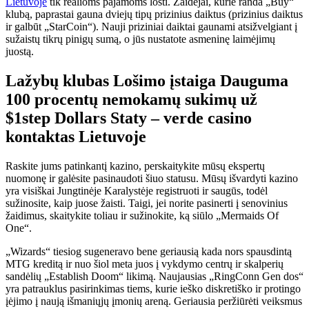
Lietuvoje
tik realioms pajamoms lošti.
Žaidėjai, kurie randa „Buy“
klubą, paprastai gauna dviejų tipų prizinius daiktus (prizinius daiktus
ir galbūt „StarCoin“). Nauji priziniai daiktai gaunami atsižvelgiant į
sužaistų tikrų pinigų sumą, o jūs nustatote asmeninę laimėjimų
juostą.
Lažybų klubas Lošimo įstaiga Dauguma
100 procentų nemokamų sukimų už
$1step Dollars Staty – verde casino
kontaktas Lietuvoje
Raskite jums patinkantį kazino, perskaitykite mūsų ekspertų
nuomonę ir galėsite pasinaudoti šiuo statusu. Mūsų išvardyti kazino
yra visiškai Jungtinėje Karalystėje registruoti ir saugūs, todėl
sužinosite, kaip juose žaisti. Taigi, jei norite pasinerti į senovinius
žaidimus, skaitykite toliau ir sužinokite, ką siūlo „Mermaids Of
One“.
„Wizards“ tiesiog sugeneravo bene geriausią kada nors spausdintą
MTG kreditą ir nuo šiol meta juos į vykdymo centrų ir skalperių
sandėlių „Establish Doom“ likimą. Naujausias „RingConn Gen dos“
yra patrauklus pasirinkimas tiems, kurie ieško diskretiško ir protingo
įėjimo į naują išmaniųjų įmonių areną. Geriausia peržiūrėti veiksmus