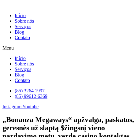
Início
Sobre nós
Serviços
Blog
Contato
Menu
Início
Sobre nós
Serviços
Blog
Contato
(85) 3264 1997
(85) 99612-6369
Instagram
Youtube
„Bonanza Megaways“ apžvalga, paskatos,
geresnės už slaptą $žingsnį vieno
pardavimo metu, verde casino kontaktas